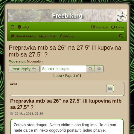
Freebiking
FAQ
Register
Login
S
Board index
Majstorluk
Čekićara
e
Prepravka mtb sa 26" na 27.5" ili kupovina
a
mtb sa 27.5" ?
r
Moderator:
Moderatori
c
Search
Advanced search
Post Reply
h
1 post • Page
1
of
1
zotja
Prepravka mtb sa 26" na 27.5" ili kupovina mtb
sa 27.5" ?
P
26 May 2018, 21:26
o
s
t
Zdravo stari drugari. Nesto vidim slabo ikog ima. Ja cu pun
nade da ce mi neko odgovoriti postaviti jedno pitanje.