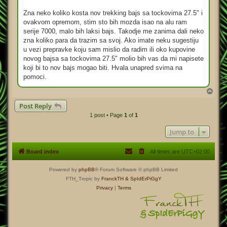
Zna neko koliko kosta nov trekking bajs sa tockovima 27.5" i
ovakvom opremom, stim sto bih mozda isao na alu ram
serije 7000, malo bih laksi bajs. Takodje me zanima dali neko
zna koliko para da trazim sa svoj. Ako imate neku sugestiju
u vezi prepravke koju sam mislio da radim ili oko kupovine
novog bajsa sa tockovima 27.5" molio bih vas da mi napisete
koji bi to nov bajs mogao biti. Hvala unapred svima na
pomoci.
T
o
Post Reply
p
1 post • Page
1
of
1
Jump to
Board index
All times are
UTC+02:00
Powered by
phpBB
® Forum Software © phpBB Limited
FTH_Tropic by
FranckTH
& SpIdErPiGgY
Privacy
|
Terms