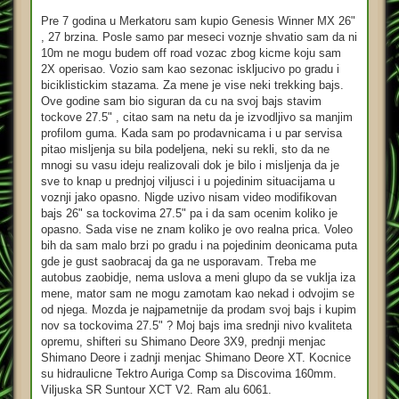
Pre 7 godina u Merkatoru sam kupio Genesis Winner MX 26"
, 27 brzina. Posle samo par meseci voznje shvatio sam da ni
10m ne mogu budem off road vozac zbog kicme koju sam
2X operisao. Vozio sam kao sezonac iskljucivo po gradu i
biciklistickim stazama. Za mene je vise neki trekking bajs.
Ove godine sam bio siguran da cu na svoj bajs stavim
tockove 27.5" , citao sam na netu da je izvodljivo sa manjim
profilom guma. Kada sam po prodavnicama i u par servisa
pitao misljenja su bila podeljena, neki su rekli, sto da ne
mnogi su vasu ideju realizovali dok je bilo i misljenja da je
sve to knap u prednjoj viljusci i u pojedinim situacijama u
voznji jako opasno. Nigde uzivo nisam video modifikovan
bajs 26" sa tockovima 27.5" pa i da sam ocenim koliko je
opasno. Sada vise ne znam koliko je ovo realna prica. Voleo
bih da sam malo brzi po gradu i na pojedinim deonicama puta
gde je gust saobracaj da ga ne usporavam. Treba me
autobus zaobidje, nema uslova a meni glupo da se vuklja iza
mene, mator sam ne mogu zamotam kao nekad i odvojim se
od njega. Mozda je najpametnije da prodam svoj bajs i kupim
nov sa tockovima 27.5" ? Moj bajs ima srednji nivo kvaliteta
opremu, shifteri su Shimano Deore 3X9, prednji menjac
Shimano Deore i zadnji menjac Shimano Deore XT. Kocnice
su hidraulicne Tektro Auriga Comp sa Discovima 160mm.
Viljuska SR Suntour XCT V2. Ram alu 6061.