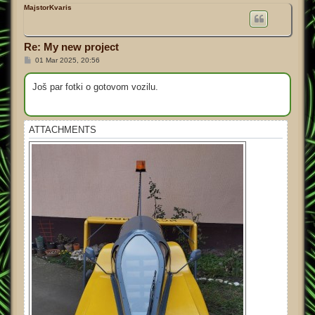
p
MajstorKvaris
Re: My new project
P
01 Mar 2025, 20:56
o
s
t
Još par fotki o gotovom vozilu.
ATTACHMENTS