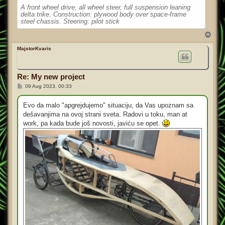
A front wheel drive, all wheel steer, full suspension leaning
delta trike. Construction: plywood body over space-frame
steel chassis. Steering: pilot stick
T
o
p
MajstorKvaris
Re: My new project
P
09 Aug 2023, 00:33
o
s
t
Evo da malo "apgrejdujemo" situaciju, da Vas upoznam sa
dešavanjima na ovoj strani sveta. Radovi u toku, man at
work, pa kada bude još novosti, javiću se opet.