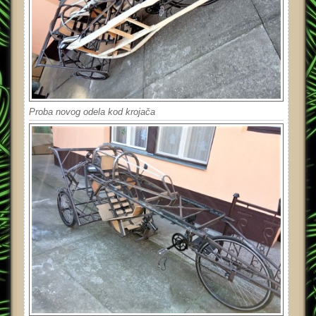
Proba novog odela kod krojača