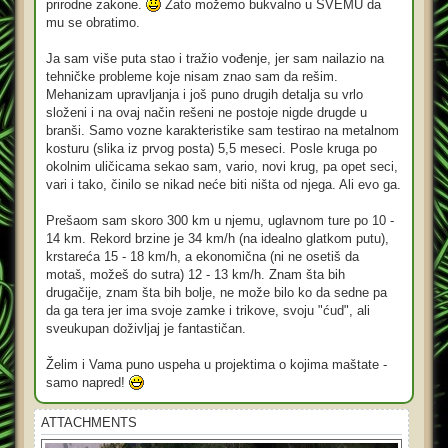
prirodne zakone.
Zato možemo bukvalno u SVEMU da
mu se obratimo.
Ja sam više puta stao i tražio vođenje, jer sam nailazio na
tehničke probleme koje nisam znao sam da rešim.
Mehanizam upravljanja i još puno drugih detalja su vrlo
složeni i na ovaj način rešeni ne postoje nigde drugde u
branši. Samo vozne karakteristike sam testirao na metalnom
kosturu (slika iz prvog posta) 5,5 meseci. Posle kruga po
okolnim uličicama sekao sam, vario, novi krug, pa opet seci,
vari i tako, činilo se nikad neće biti ništa od njega. Ali evo ga.
Prešaom sam skoro 300 km u njemu, uglavnom ture po 10 -
14 km. Rekord brzine je 34 km/h (na idealno glatkom putu),
krstareća 15 - 18 km/h, a ekonomična (ni ne osetiš da
motaš, možeš do sutra) 12 - 13 km/h. Znam šta bih
drugačije, znam šta bih bolje, ne može bilo ko da sedne pa
da ga tera jer ima svoje zamke i trikove, svoju "ćud", ali
sveukupan doživljaj je fantastičan.
Želim i Vama puno uspeha u projektima o kojima maštate -
samo napred!
ATTACHMENTS