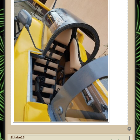
T
o
p
Zulake13