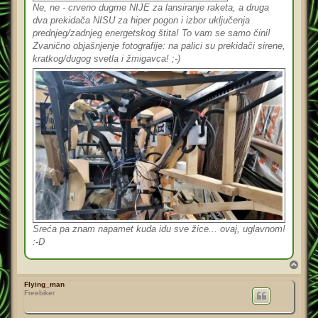
Ne, ne - crveno dugme NIJE za lansiranje raketa, a druga
dva prekidača NISU za hiper pogon i izbor uključenja
prednjeg/zadnjeg energetskog štita! To vam se samo čini!
Zvanično objašnjenje fotografije: na palici su prekidači sirene,
kratkog/dugog svetla i žmigavca! ;-)
Sreća pa znam napamet kuda idu sve žice... ovaj, uglavnom!
:-D
T
o
p
Flying_man
Freebiker