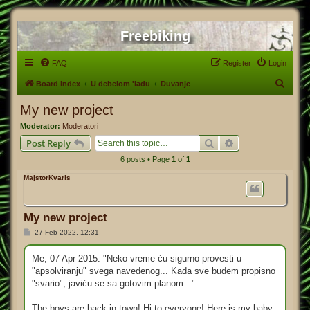
Freebiking
FAQ
Register
Login
S
Board index
U debelom 'ladu
Duvanje
e
My new project
a
Moderator:
Moderatori
r
Search
Advanced search
Post Reply
c
6 posts • Page
1
of
1
h
MajstorKvaris
My new project
P
27 Feb 2022, 12:31
o
s
t
Me, 07 Apr 2015: "Neko vreme ću sigurno provesti u
"apsolviranju" svega navedenog... Kada sve budem propisno
"svario", javiću se sa gotovim planom..."
The boys are back in town! Hi to everyone! Here is my baby: