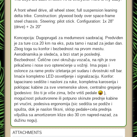
A front wheel drive, all wheel steer, full suspension leaning
delta trike. Construction: plywood body over space-frame
steel chassis. Steering: pilot stick. Configuration: 1x 28"
(drive) + 2x 20"
Koncepcija: Dugoprugaš za međumesni saobraćaj. Predviđen
je za ture cca 20 km na eks, puta tamo i nazad za jedan dan.
Zbog toga su konfor i bezbednost na prvom mestu.
Aerodinamika je sledeća, a brzi start je poslednji.
Bezbednost: Čelične cevi okružuju vozača, na njih je sve
prikačeno i nose svo opterećenje u vožnji. Ima pojas i
oslonce za rame protiv izletanja pri sudaru i dvostruki roll bar.
Imaće kompletno LED osvetljenje i signalizaciju. Konfor:
tapacirano sedište i nasloni za ruke, kompletna karoserija i
poklopac kabine za sve vremenske ulove, centralno grejanje
(podesivo: što ti je više zima, brže vrtiš pedale
),
mogućnost poluotvorene ili potpuno skinute prednje kabine
pri vrućini, podesiva ergonomija (sic sedišta se podiže i
spušta, dok je naslon fiksni, sklop pedale+cela prednja
viljuška sa amortizerom klize oko 30 cm napred-nazad, za
dužinu nogu).
ATTACHMENTS