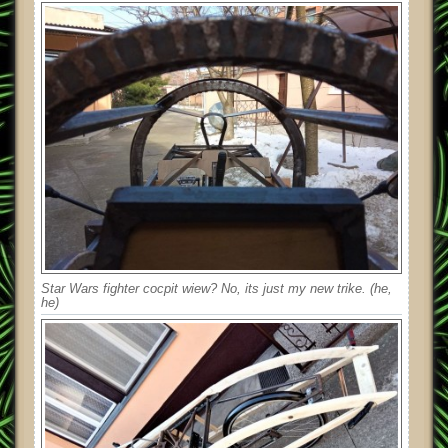
Star Wars fighter cocpit wiew? No, its just my new trike. (he,
he)