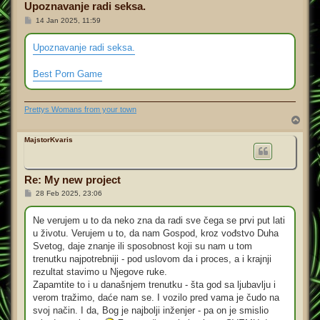
Upoznavanje radi seksa.
P
14 Jan 2025, 11:59
o
s
t
Upoznavanje radi seksa.
Best Porn Game
Prettys Womans from your town
T
o
p
MajstorKvaris
Re: My new project
P
28 Feb 2025, 23:06
o
s
t
Ne verujem u to da neko zna da radi sve čega se prvi put lati
u životu. Verujem u to, da nam Gospod, kroz vođstvo Duha
Svetog, daje znanje ili sposobnost koji su nam u tom
trenutku najpotrebniji - pod uslovom da i proces, a i krajnji
rezultat stavimo u Njegove ruke.
Zapamtite to i u današnjem trenutku - šta god sa ljubavlju i
verom tražimo, daće nam se. I vozilo pred vama je čudo na
svoj način. I da, Bog je najbolji inženjer - pa on je smislio