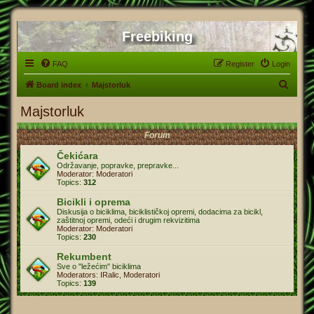
Freebiking
FAQ
Register
Login
S
Board index
Majstorluk
e
Majstorluk
a
Forum
r
c
Čekićara
Održavanje, popravke, prepravke...
h
Moderator:
Moderatori
Topics:
312
Bicikli i oprema
Diskusija o biciklima, biciklističkoj opremi, dodacima za bicikl,
zaštitnoj opremi, odeći i drugim rekvizitima
Moderator:
Moderatori
Topics:
230
Rekumbent
Sve o "ležećim" biciklima
Moderators:
IRalic
,
Moderatori
Topics:
139