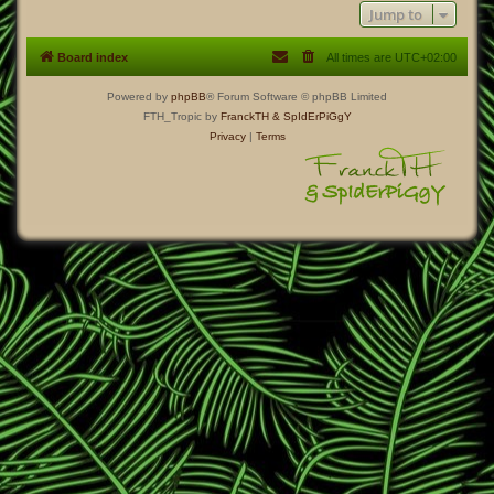
Jump to
Board index
All times are
UTC+02:00
Powered by
phpBB
® Forum Software © phpBB Limited
FTH_Tropic by
FranckTH
& SpIdErPiGgY
Privacy
|
Terms