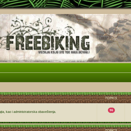
TOPICS
96
ajta, kao i administratorska obaveštenja.
TOPICS