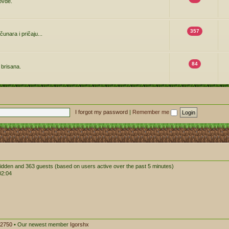
 ovde.
357
čunara i pričaju...
84
 brisana.
I forgot my password
|
Remember me
 hidden and 363 guests (based on users active over the past 5 minutes)
02:04
2750
• Our newest member
Igorshx