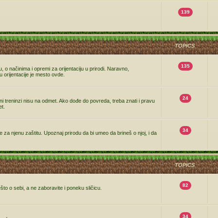
139
TOPICS
135
o načinima i opremi za orijentaciju u prirodi. Naravno,
rijentacije je mesto ovde.
24
a ni treninzi nisu na odmet. Ako dođe do povreda, treba znati i pravu
et.
34
 za njenu zaštitu. Upoznaj prirodu da bi umeo da brineš o njoj, i da
TOPICS
82
što o sebi, a ne zaboravite i poneku sličicu.
34