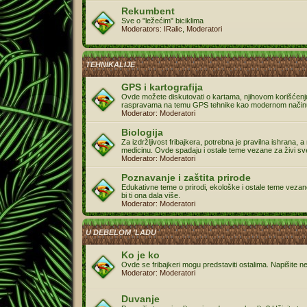
Rekumbent
Sve o "ležećim" biciklima
Moderators:
IRalic
,
Moderatori
TEHNIKALIJE
GPS i kartografija
Ovde možete diskutovati o kartama, njihovom korišćenju, 
raspravama na temu GPS tehnike kao modernom načinu o
Moderator:
Moderatori
Biologija
Za izdržljivost fribajkera, potrebna je pravilna ishrana, 
medicinu. Ovde spadaju i ostale teme vezane za živi sv
Moderator:
Moderatori
Poznavanje i zaštita prirode
Edukativne teme o prirodi, ekološke i ostale teme vezane
bi ti ona dala više.
Moderator:
Moderatori
U DEBELOM 'LADU
Ko je ko
Ovde se fribajkeri mogu predstaviti ostalima. Napišite ne
Moderator:
Moderatori
Duvanje