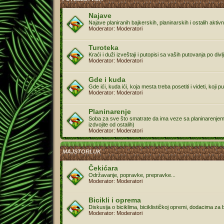
Najave
Najave planiranih bajkerskih, planinarskih i ostalih aktivn
Moderator:
Moderatori
Turoteka
Kraći i duži izveštaji i putopisi sa vaših putovanja po divl
Moderator:
Moderatori
Gde i kuda
Gde ići, kuda ići, koja mesta treba posetiti i videti, koji p
Moderator:
Moderatori
Planinarenje
Soba za sve što smatrate da ima veze sa planinarenjem (k
izdvojite od ostalih)
Moderator:
Moderatori
MAJSTORLUK
Čekićara
Održavanje, popravke, prepravke...
Moderator:
Moderatori
Bicikli i oprema
Diskusija o biciklima, biciklističkoj opremi, dodacima za b
Moderator:
Moderatori