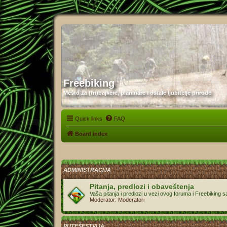
Freebiking
Mesto za (fri)bajkere, planinare i ostale ljubitelje prirode
Quick links
FAQ
Board index
ADMINISTRACIJA
Pitanja, predlozi i obaveštenja
Vaša pitanja i predlozi u vezi ovog foruma i Freebiking s
Moderator:
Moderatori
PUTEŠESTVIJA