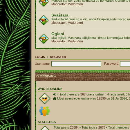
Ponovili ste se i zelite svima da se pohvalite? Učinite to
Moderator:
Moderatori
Svaštara
Kad je bicikl okačen o klin, onda fribajkeri sede ispred ra
Moderator:
Moderatori
Oglasi
Mali oglasi. Masovna, očigledna i drska komercijala biće
Moderator:
Moderatori
LOGIN
•
REGISTER
Username:
Password:
FREEBIKING
WHO IS ONLINE
In total there are
367
users online :: 4 registered, 0
Most users ever online was
12536
on 01 Jul 2026, 
STATISTICS
Total posts
20584
• Total topics
2673
• Total members