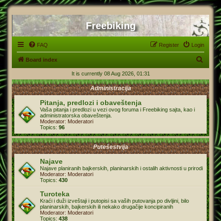
Freebiking
FAQ
Register
Login
S
Board index
e
It is currently 08 Aug 2026, 01:31
a
Administracija
r
Pitanja, predlozi i obaveštenja
c
Vaša pitanja i predlozi u vezi ovog foruma i Freebiking sajta, kao i
administratorska obaveštenja.
h
Moderator:
Moderatori
Topics:
96
Putešestvija
Najave
Najave planiranih bajkerskih, planinarskih i ostalih aktivnosti u prirodi
Moderator:
Moderatori
Topics:
430
Turoteka
Kraći i duži izveštaji i putopisi sa vaših putovanja po divljini, bilo
planinarskih, bajkerskih ili nekako drugačije koncipiranih
Moderator:
Moderatori
Topics:
438