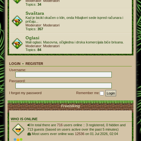
Moderator:
Moderatori
Topics:
34
Svaštara
Kad je bicikl okačen o klin, onda fribajkeri sede ispred računara i
pričaju...
Moderator:
Moderatori
Topics:
357
Oglasi
Mali oglasi. Masovna, očigledna i drska komercijala biće brisana.
Moderator:
Moderatori
Topics:
84
LOGIN
•
REGISTER
Username:
Password:
I forgot my password
Remember me
Freebiking
WHO IS ONLINE
In total there are
716
users online :: 3 registered, 0 hidden and
713 guests (based on users active over the past 5 minutes)
Most users ever online was
12536
on 01 Jul 2026, 02:04