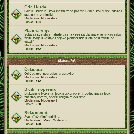
Gde i kuda
Gde ići, kuda ići, koja mesta treba posetiti i videti, koji putevi, staze i
stazice su zanimljivi
Moderator:
Moderatori
Topics:
118
Planinarenje
Soba za sve što smatrate da ima veze sa planinarenjem (kao i ako
želite svoje izveštaje i najave planinarskih izleta da izdvojite od
ostalih)
Moderator:
Moderatori
Topics:
162
Majstorluk
Čekićara
Održavanje, popravke, prepravke...
Moderator:
Moderatori
Topics:
312
Bicikli i oprema
Diskusija o biciklima, biciklističkoj opremi, dodacima za bicikl,
zaštitnoj opremi, odeći i drugim rekvizitima
Moderator:
Moderatori
Topics:
230
Rekumbent
Sve o "ležećim" biciklima
Moderators:
IRalic
,
Moderatori
Topics:
139