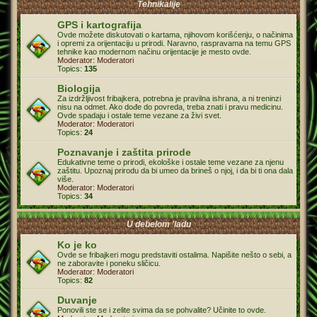
Tehnikalije
GPS i kartografija
Ovde možete diskutovati o kartama, njihovom korišćenju, o načinima
i opremi za orijentaciju u prirodi. Naravno, raspravama na temu GPS
tehnike kao modernom načinu orijentacije je mesto ovde.
Moderator:
Moderatori
Topics:
135
Biologija
Za izdržljivost fribajkera, potrebna je pravilna ishrana, a ni treninzi
nisu na odmet. Ako dođe do povreda, treba znati i pravu medicinu.
Ovde spadaju i ostale teme vezane za živi svet.
Moderator:
Moderatori
Topics:
24
Poznavanje i zaštita prirode
Edukativne teme o prirodi, ekološke i ostale teme vezane za njenu
zaštitu. Upoznaj prirodu da bi umeo da brineš o njoj, i da bi ti ona dala
više.
Moderator:
Moderatori
Topics:
34
U debelom 'ladu
Ko je ko
Ovde se fribajkeri mogu predstaviti ostalima. Napišite nešto o sebi, a
ne zaboravite i poneku sličicu.
Moderator:
Moderatori
Topics:
82
Duvanje
Ponovili ste se i zelite svima da se pohvalite? Učinite to ovde.